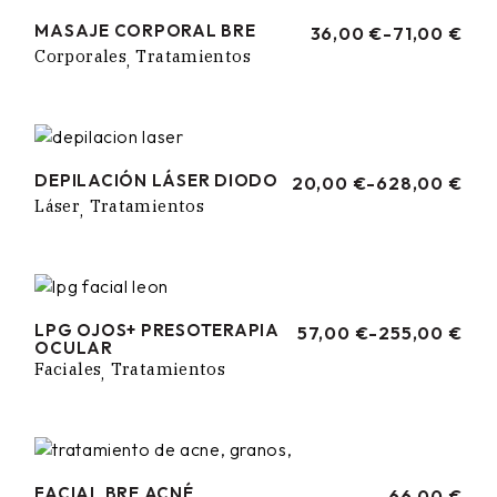
MASAJE CORPORAL BRE
36,00
€
-
71,00
€
RANGO
Corporales
Tratamientos
DE
PRECIOS:
DESDE
36,00 €
HASTA
71,00 €
DEPILACIÓN LÁSER DIODO
20,00
€
-
628,00
€
RANGO
Láser
Tratamientos
DE
PRECIOS:
DESDE
20,00 €
HASTA
628,00 €
LPG OJOS+ PRESOTERAPIA
57,00
€
-
255,00
€
RANGO
OCULAR
DE
Faciales
Tratamientos
PRECIOS:
DESDE
57,00 €
HASTA
255,00 €
FACIAL BRE ACNÉ
66,00
€