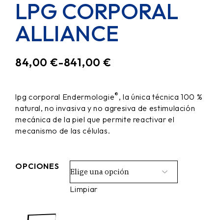
LPG CORPORAL
ALLIANCE
84,00
€
-
841,00
€
RANGO
DE
PRECIOS:
®
lpg corporal Endermologie
, la única técnica 100 %
DESDE
natural, no invasiva y no agresiva de estimulación
84,00 €
HASTA
mecánica de la piel que permite reactivar el
841,00 €
mecanismo de las células.
OPCIONES
Limpiar
LPG corporal alliance quantity