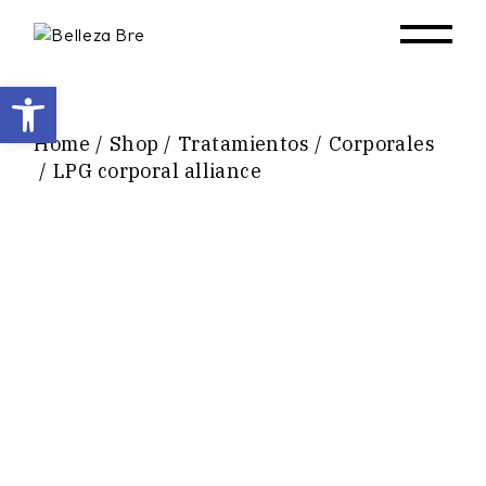
Skip
to
the
content
Abrir barra de herramientas
Home
Shop
Tratamientos
Corporales
LPG corporal alliance