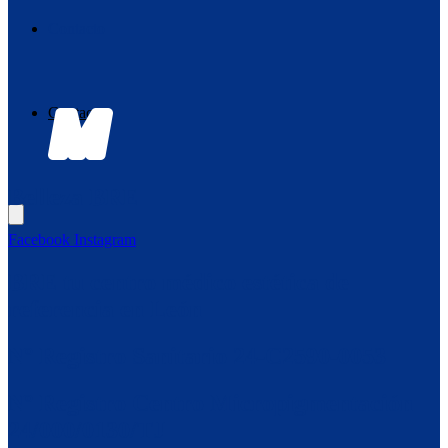
Contacto
Contacto
B
elleza
BRE
Facebook
Instagram
BRE tu centro médico estética de
referencia en León
Nº Registro Sanitario 24-C2590-0053
Nº Registro Centro Micropigmentación
24/000/0130/TJ