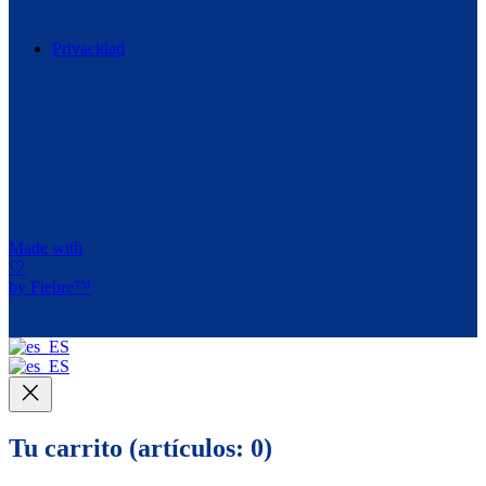
Privacidad
Made with
🤍
by Fiebre™
Tu carrito
(artículos: 0)