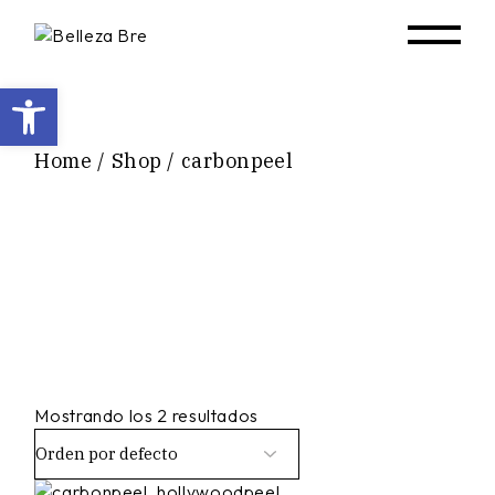
Skip
to
the
content
Abrir barra de herramientas
Home
Shop
carbonpeel
Mostrando los 2 resultados