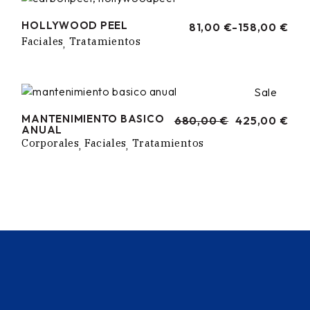
HOLLYWOOD PEEL
81,00
€
-
158,00
€
RANGO
Faciales
Tratamientos
DE
PRECIOS:
DESDE
81,00 €
HASTA
Sale
158,00 €
MANTENIMIENTO BASICO
680,00
€
425,00
€
EL
EL
ANUAL
PRECIO
PRECIO
Corporales
Faciales
Tratamientos
ORIGINAL
ACTUAL
ERA:
ES:
680,00 €.
425,00 €.